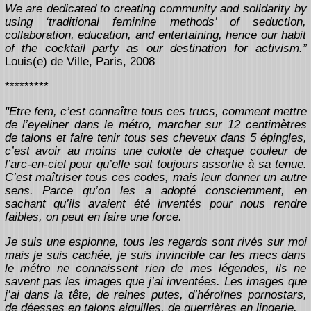
We are dedicated to creating community and solidarity by
using ‘traditional feminine methods’ of seduction,
collaboration, education, and entertaining, hence our habit
of the cocktail party as our destination for activism.”
Louis(e) de Ville, Paris, 2008
*********
"Etre fem, c’est connaître tous ces trucs, comment mettre
de l’eyeliner dans le métro, marcher sur 12 centimètres
de talons et faire tenir tous ses cheveux dans 5 épingles,
c’est avoir au moins une culotte de chaque couleur de
l’arc-en-ciel pour qu’elle soit toujours assortie à sa tenue.
C’est maîtriser tous ces codes, mais leur donner un autre
sens. Parce qu’on les a adopté consciemment, en
sachant qu’ils avaient été inventés pour nous rendre
faibles, on peut en faire une force.
Je suis une espionne, tous les regards sont rivés sur moi
mais je suis cachée, je suis invincible car les mecs dans
le métro ne connaissent rien de mes légendes, ils ne
savent pas les images que j’ai inventées. Les images que
j’ai dans la tête, de reines putes, d’héroïnes pornostars,
de déesses en talons aiguilles, de guerrières en lingerie.