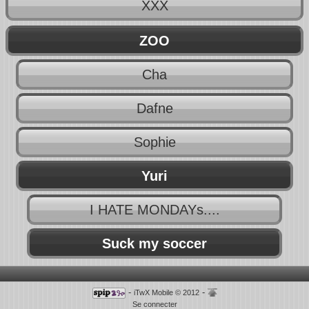
XXX
ZOO
Cha
Dafne
Sophie
Yuri
I HATE MONDAYs....
Suck my soccer
-
-
iTwX Mobile © 2012
Se connecter