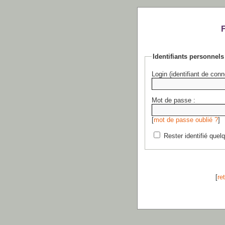
Identifiants personnels
Login (identifiant de conn
Mot de passe :
[
mot de passe oublié ?
]
Rester identifié quel
[
re