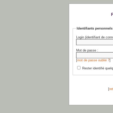
Identifiants personnels
Login (identifiant de conn
Mot de passe :
[
mot de passe oublié ?
]
Rester identifié quel
[
re